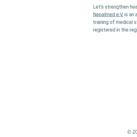
Let's strengthen hea
Nepalmed e.V.
is an 
training of medical 
registered in the reg
© 20