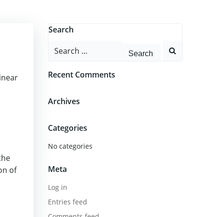
Search
Search
for:
Recent Comments
inear
Archives
Categories
No categories
the
Meta
on of
Log in
Entries feed
Comments feed