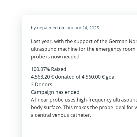
by
nepalmed
on
January 24, 2025
Last year, with the support of the German N
ultrasound machine for the emergency room o
probe is now needed.
100.07%
Raised
4.563,20 €
donated of
4.560,00 €
goal
3
Donors
Campaign has ended
A linear probe uses high-frequency ultrasound
body surface. This makes the probe ideal for 
a central venous catheter.