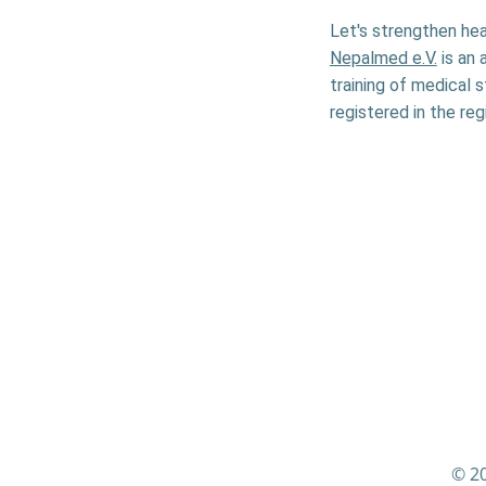
Let's strengthen hea
Nepalmed e.V.
is an 
training of medical 
registered in the reg
© 20